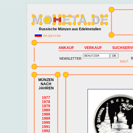
Russische Münzen aus Edelmetallen
по-русски
ANKAUF
VERKAUF
SUCHSERV
B
NEWSLETTER:
Info?
MÜNZEN
NACH
JAHREN
1977
1978
1979
1980
1988
1989
1990
1991
1992