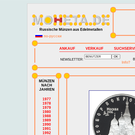
Russische Münzen aus Edelmetallen
по-русски
ANKAUF
VERKAUF
SUCHSERV
B
NEWSLETTER:
Info?
MÜNZEN
NACH
JAHREN
1977
1978
1979
1980
1988
1989
1990
1991
1992