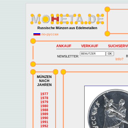
Russische Münzen aus Edelmetallen
по-русски
ANKAUF
VERKAUF
SUCHSERV
B
NEWSLETTER:
Info?
MÜNZEN
NACH
JAHREN
1977
1978
1979
1980
1988
1989
1990
1991
1992