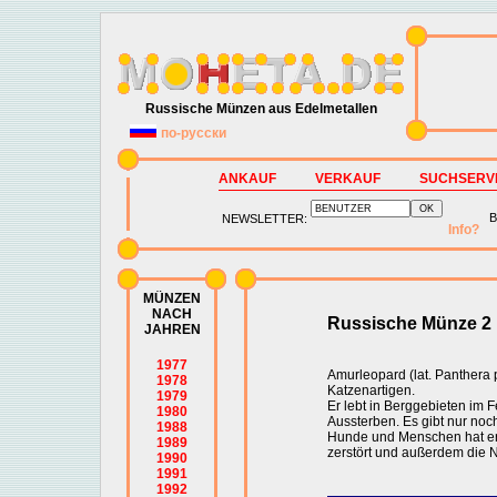
Russische Münzen aus Edelmetallen
по-русски
ANKAUF
VERKAUF
SUCHSERV
B
NEWSLETTER:
Info?
MÜNZEN
NACH
Russische Münze 2
JAHREN
1977
Amurleopard (lat. Panthera p
1978
Katzenartigen.
1979
Er lebt in Berggebieten im F
1980
Aussterben. Es gibt nur noch
1988
Hunde und Menschen hat er f
1989
zerstört und außerdem di
1990
1991
1992