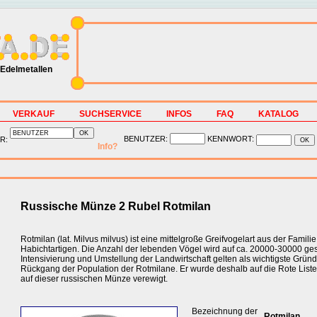
Edelmetallen
VERKAUF
SUCHSERVICE
INFOS
FAQ
KATALOG
BENUTZER:
KENNWORT:
R:
Info?
Russische Münze 2 Rubel Rotmilan
Rotmilan (lat. Milvus milvus) ist eine mittelgroße Greifvogelart aus der Familie
Habichtartigen. Die Anzahl der lebenden Vögel wird auf ca. 20000-30000 ges
Intensivierung und Umstellung der Landwirtschaft gelten als wichtigste Gründ
Rückgang der Population der Rotmilane. Er wurde deshalb auf die Rote Liste
auf dieser russischen Münze verewigt.
Bezeichnung der
Rotmilan