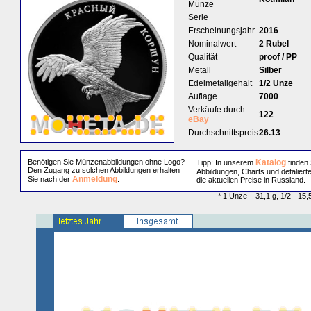
Münze
Serie
Erscheinungsjahr
2016
Nominalwert
2 Rubel
Qualität
proof / PP
Metall
Silber
Edelmetallgehalt
1/2 Unze
Auflage
7000
Verkäufe durch
122
eBay
Durchschnittspreis
26.13
Benötigen Sie Münzenabbildungen ohne Logo?
Katalog
Tipp: In unserem
finden 
Den Zugang zu solchen Abbildungen erhalten
Abbildungen, Charts und detaliert
Anmeldung
Sie nach der
.
die aktuellen Preise in Russland.
* 1 Unze – 31,1 g, 1/2 - 15,5