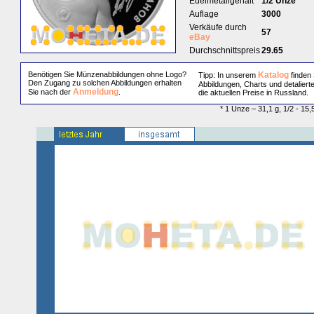
Edelmetallgehalt
1/2 Unze
Auflage
3000
Verkäufe durch
57
eBay
Durchschnittspreis
29.65
Benötigen Sie Münzenabbildungen ohne Logo?
Katalog
Tipp: In unserem
finden 
Den Zugang zu solchen Abbildungen erhalten
Abbildungen, Charts und detaliert
Anmeldung
Sie nach der
.
die aktuellen Preise in Russland.
* 1 Unze – 31,1 g, 1/2 - 15,5