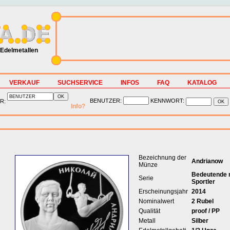
Edelmetallen
VERKAUF
SUCHSERVICE
INFOS
FAQ
KATALOG
BENUTZER:
KENNWORT:
R:
Info?
Bezeichnung der
Andrianow
Münze
Bedeutende 
Serie
Sportler
Erscheinungsjahr
2014
Nominalwert
2 Rubel
Qualität
proof / PP
Metall
Silber