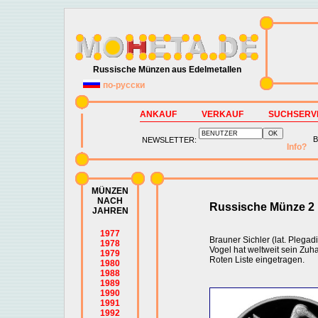
Russische Münzen aus Edelmetallen
по-русски
ANKAUF
VERKAUF
SUCHSERV
B
NEWSLETTER:
Info?
MÜNZEN
NACH
Russische Münze 2 
JAHREN
1977
Brauner Sichler (lat. Plegadi
1978
Vogel hat weltweit sein Zuha
1979
Roten Liste eingetragen.
1980
1988
1989
1990
1991
1992