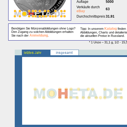
Auflage
5000
Verkäufe durch
63
eBay
Durchschnittspreis
31.91
Benötigen Sie Münzenabbildungen ohne Logo?
Katalog
Tipp: In unserem
finden 
Den Zugang zu solchen Abbildungen erhalten
Abbildungen, Charts und detaliert
Anmeldung
Sie nach der
.
die aktuellen Preise in Russland.
* 1 Unze – 31,1 g, 1/2 - 15,5