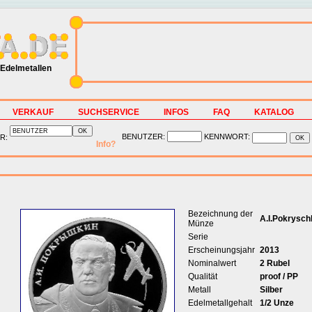
Edelmetallen
VERKAUF
SUCHSERVICE
INFOS
FAQ
KATALOG
BENUTZER:
KENNWORT:
R:
Info?
Bezeichnung der
A.I.Pokrysch
Münze
Serie
Erscheinungsjahr
2013
Nominalwert
2 Rubel
Qualität
proof / PP
Metall
Silber
Edelmetallgehalt
1/2 Unze