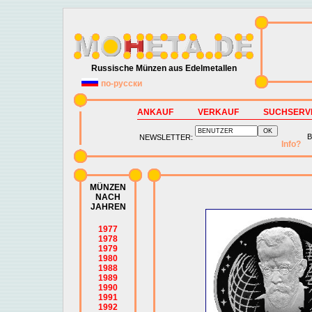
Russische Münzen aus Edelmetallen
по-русски
ANKAUF
VERKAUF
SUCHSERV
B
NEWSLETTER:
Info?
MÜNZEN
NACH
JAHREN
1977
1978
1979
1980
1988
1989
1990
1991
1992