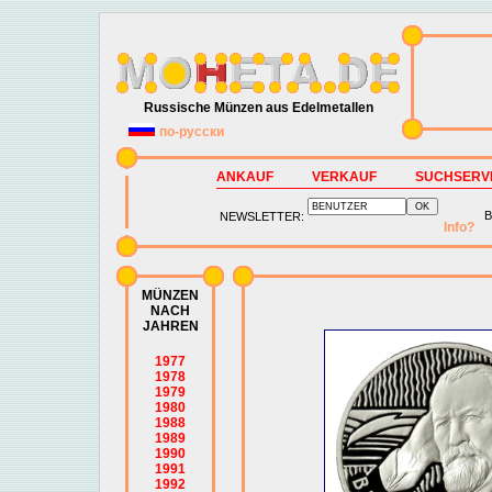
Russische Münzen aus Edelmetallen
по-русски
ANKAUF
VERKAUF
SUCHSERV
B
NEWSLETTER:
Info?
MÜNZEN
NACH
JAHREN
1977
1978
1979
1980
1988
1989
1990
1991
1992