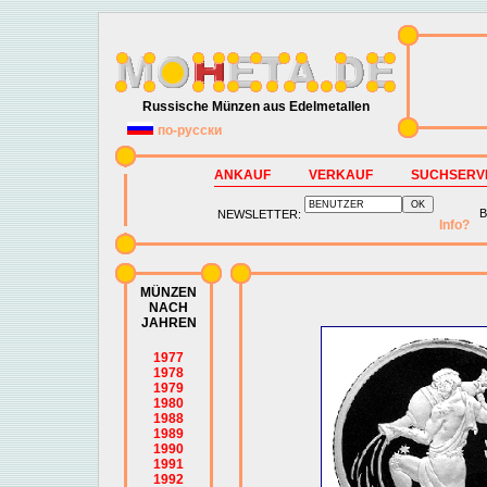
Russische Münzen aus Edelmetallen
по-русски
ANKAUF
VERKAUF
SUCHSERV
B
NEWSLETTER:
Info?
MÜNZEN
NACH
JAHREN
1977
1978
1979
1980
1988
1989
1990
1991
1992