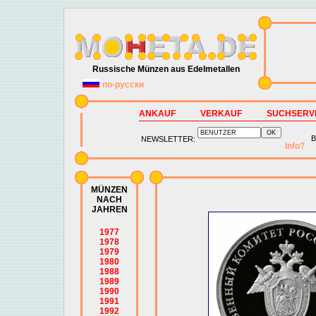
Russische Münzen aus Edelmetallen
по-русски
ANKAUF
VERKAUF
SUCHSERV
B
NEWSLETTER:
Info?
MÜNZEN
NACH
JAHREN
1977
1978
1979
1980
1988
1989
1990
1991
1992