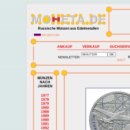
Russische Münzen aus Edelmetallen
по-русски
ANKAUF
VERKAUF
SUCHSERV
B
NEWSLETTER:
Info?
MÜNZEN
NACH
JAHREN
1977
1978
1979
1980
1988
1989
1990
1991
1992