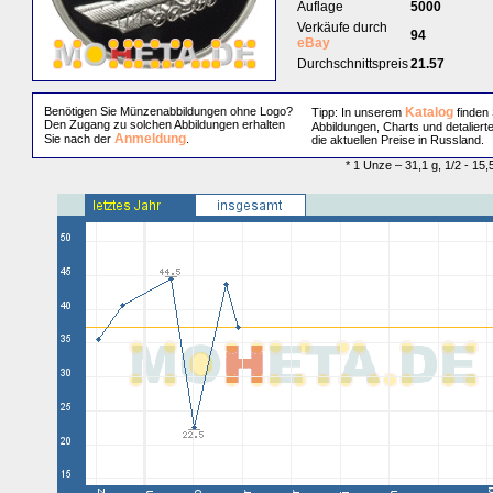
Auflage
5000
Verkäufe durch
94
eBay
Durchschnittspreis
21.57
Benötigen Sie Münzenabbildungen ohne Logo?
Katalog
Tipp: In unserem
finden 
Den Zugang zu solchen Abbildungen erhalten
Abbildungen, Charts und detaliert
Anmeldung
Sie nach der
.
die aktuellen Preise in Russland.
* 1 Unze – 31,1 g, 1/2 - 15,5