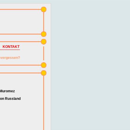
KONTAKT
vergessen?
a Muromez
 von Russland