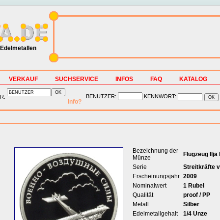
Edelmetallen
VERKAUF
SUCHSERVICE
INFOS
FAQ
KATALOG
BENUTZER:
KENNWORT:
R:
Info?
Bezeichnung der
Flugzeug Ilj
Münze
Serie
Streitkräfte
Erscheinungsjahr
2009
Nominalwert
1 Rubel
Qualität
proof / PP
Metall
Silber
Edelmetallgehalt
1/4 Unze