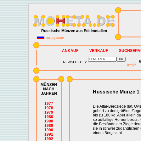
Russische Münzen aus Edelmetallen
по-русски
ANKAUF
VERKAUF
SUCHSERV
B
NEWSLETTER:
Info?
MÜNZEN
NACH
Russische Münze 1 
JAHREN
1977
Die Altai-Bergziege (lat. Ovi
1978
gehört zu den größten Ziege
1979
bis zu 180 kg. Aber allein d
1980
so auffällige Hörner besitzt
1988
die Bestände der Ziege deutl
1989
sie in schwer zugänglichen G
1990
einem Berg steht.
1991
1992