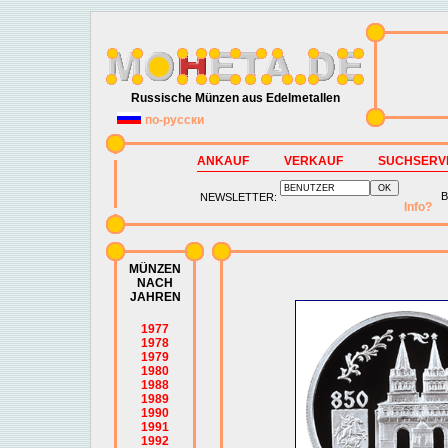
Russische Münzen aus Edelmetallen
по-русски
ANKAUF
VERKAUF
SUCHSERV
B
NEWSLETTER:
Info?
MÜNZEN
NACH
JAHREN
1977
1978
1979
1980
1988
1989
1990
1991
1992