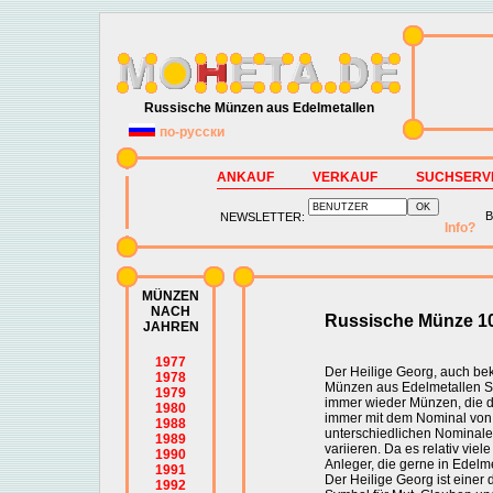
Russische Münzen aus Edelmetallen
по-русски
ANKAUF
VERKAUF
SUCHSERV
B
NEWSLETTER:
Info?
MÜNZEN
NACH
Russische Münze 10
JAHREN
1977
Der Heilige Georg, auch bek
1978
Münzen aus Edelmetallen Sil
1979
immer wieder Münzen, die d
1980
immer mit dem Nominal von
1988
unterschiedlichen Nominale
1989
variieren. Da es relativ viel
1990
Anleger, die gerne in Edelme
1991
Der Heilige Georg ist einer
1992