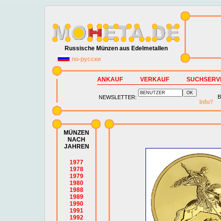
Russische Münzen aus Edelmetallen
по-русски
ANKAUF
VERKAUF
SUCHSERV
B
NEWSLETTER:
Info?
MÜNZEN
NACH
JAHREN
1977
1978
1979
1980
1988
1989
1990
1991
1992