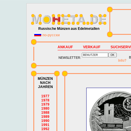
Russische Münzen aus Edelmetallen
по-русски
ANKAUF
VERKAUF
SUCHSERV
B
NEWSLETTER:
Info?
MÜNZEN
NACH
JAHREN
1977
1978
1979
1980
1988
1989
1990
1991
1992