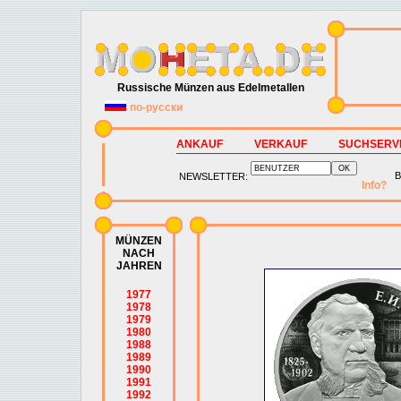
Russische Münzen aus Edelmetallen
по-русски
ANKAUF
VERKAUF
SUCHSERV
B
NEWSLETTER:
Info?
MÜNZEN
NACH
JAHREN
1977
1978
1979
1980
1988
1989
1990
1991
1992